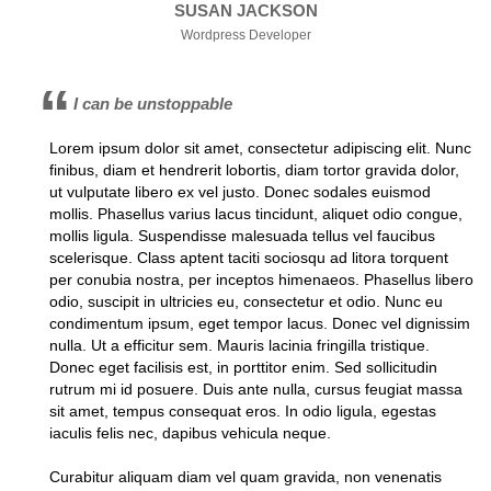
SUSAN JACKSON
Wordpress Developer
I can be unstoppable
Lorem ipsum dolor sit amet, consectetur adipiscing elit. Nunc
finibus, diam et hendrerit lobortis, diam tortor gravida dolor,
ut vulputate libero ex vel justo. Donec sodales euismod
mollis. Phasellus varius lacus tincidunt, aliquet odio congue,
mollis ligula. Suspendisse malesuada tellus vel faucibus
scelerisque. Class aptent taciti sociosqu ad litora torquent
per conubia nostra, per inceptos himenaeos. Phasellus libero
odio, suscipit in ultricies eu, consectetur et odio. Nunc eu
condimentum ipsum, eget tempor lacus. Donec vel dignissim
nulla. Ut a efficitur sem. Mauris lacinia fringilla tristique.
Donec eget facilisis est, in porttitor enim. Sed sollicitudin
rutrum mi id posuere. Duis ante nulla, cursus feugiat massa
sit amet, tempus consequat eros. In odio ligula, egestas
iaculis felis nec, dapibus vehicula neque.
Curabitur aliquam diam vel quam gravida, non venenatis