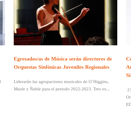
Egresados/as de Música serán directores de
Co
Orquestas Sinfónicas Juveniles Regionales
An
Si
d
Liderarán las agrupaciones musicales de O`Higgins,
Maule y Ñuble para el periodo 2022-2023. Tres ex...
23
Or
E