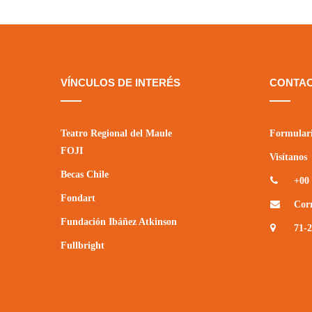
VÍNCULOS DE INTERÉS
CONTA
Teatro Regional del Maule
Formulari
FOJI
Visítanos
Becas Chile
+00 
Fondart
Cor
Fundación Ibáñez Atkinson
71-
Fullbright