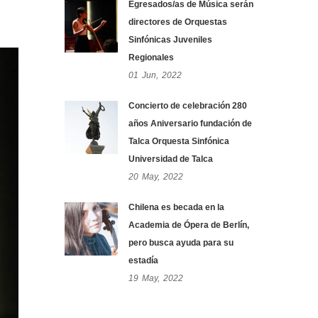
Egresados/as de Música serán
directores de Orquestas
Sinfónicas Juveniles
Regionales
01
Jun,
2022
Concierto de celebración 280
años Aniversario fundación de
Talca Orquesta Sinfónica
Universidad de Talca
20
May,
2022
Chilena es becada en la
Academia de Ópera de Berlín,
pero busca ayuda para su
estadía
19
May,
2022