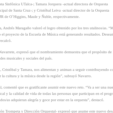
esta Sinfónica UTalca-; Tamara Jorquera -actual directora de Orquesta
ipal de Santa Cruz-; y Cristóbal Leiva -actual director de la Orquesta
OSJR de O`Higgins, Maule y Ñuble, respectivamente.
a, Andrés Maragaño valoró el logro obtenido por los tres utalinos/as. “
o el proyecto de la Escuela de Música está generando resultados. Dese
recalcó.
 Navarrete, expresó que el nombramiento demuestra que el propósito de 
des musicales y sociales del país.
, Cristóbal y Tamara, nos alimentan y animan a seguir contribuyendo 
r la cultura y la música desde la región”, subrayó Navarro.
l, comentó que es gratificante asumir este nuevo reto. “Va a ser una nu
ical y la calidad de vida de todas las personas que participan en el pro
os/as adquieran alegría y goce por estar en la orquesta”, destacó.
ión Trompeta y Dirección Orquestal- expresó que asume este nuevo des