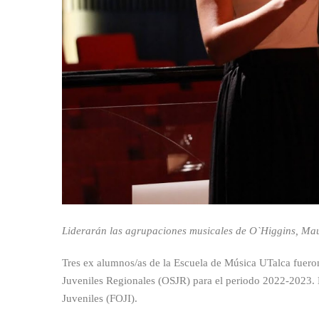
Liderarán las agrupaciones musicales de O`Higgins, Mau
Tres ex alumnos/as de la Escuela de Música UTalca fueron
Juveniles Regionales (OSJR) para el periodo 2022-2023. 
Juveniles (FOJI).