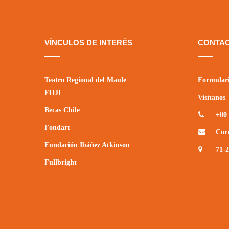
VÍNCULOS DE INTERÉS
CONTA
Teatro Regional del Maule
Formulari
FOJI
Visítanos
Becas Chile
+00 
Fondart
Cor
Fundación Ibáñez Atkinson
71-
Fullbright